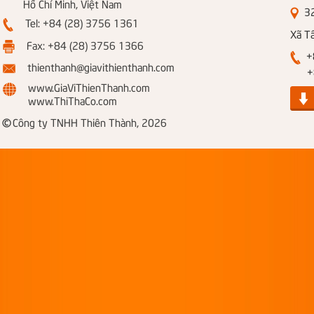
Hồ Chí Minh, Việt Nam
326
Tel: +84 (28) 3756 1361
Xã T
Fax: +84 (28) 3756 1366
+8
thienthanh@giavithienthanh.com
+84
www.GiaViThienThanh.com
www.ThiThaCo.com
©
Công ty TNHH Thiên Thành, 2026