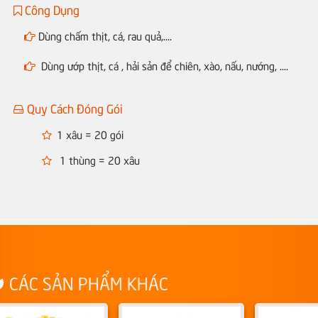
Công Dụng
Dùng chấm thịt, cá, rau quả,....
Dùng ướp thịt, cá , hải sản để chiên, xào, nấu, nướng, ....
Quy Cách Đóng Gói
1 xâu = 20 gói
1 thùng = 20 xâu
CÁC SẢN PHẨM KHÁC