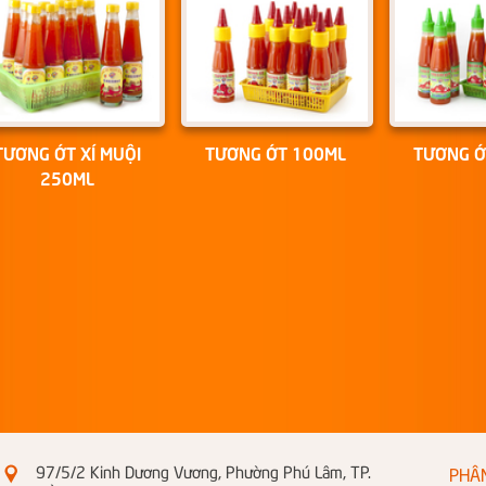
TƯƠNG ỚT XÍ MUỘI
TƯƠNG ỚT 100ML
TƯƠNG Ớ
250ML
97/5/2 Kinh Dương Vương, Phường Phú Lâm, TP.
PHÂ