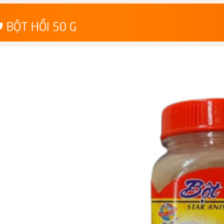
BỘT HỒI 50 G