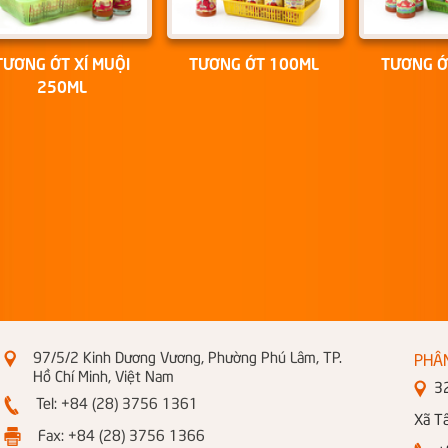
TƯƠNG ỚT XÍ MUỘI
TƯƠNG ỚT 100ML
TƯƠNG Ớ
250ML
97/5/2 Kinh Dương Vương, Phường Phú Lâm, TP.
PHÂ
Hồ Chí Minh, Việt Nam
326
Tel: +84 (28) 3756 1361
Xã T
Fax: +84 (28) 3756 1366