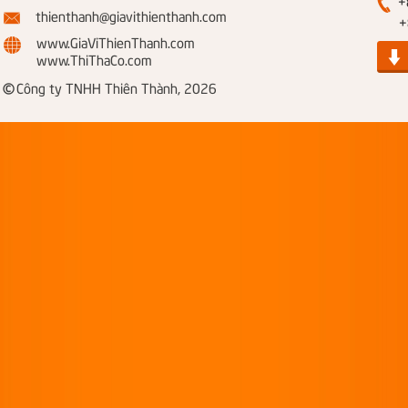
+8
thienthanh@giavithienthanh.com
+84
www.GiaViThienThanh.com
www.ThiThaCo.com
©
Công ty TNHH Thiên Thành, 2026