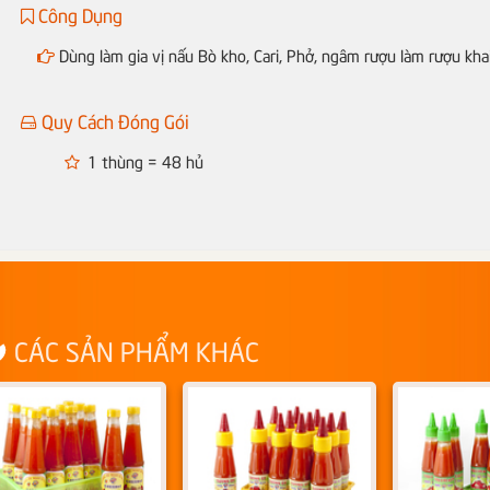
Công Dụng
Dùng làm gia vị nấu Bò kho, Cari, Phở, ngâm rượu làm rượu khai vị
Quy Cách Đóng Gói
1 thùng = 48 hủ
CÁC SẢN PHẨM KHÁC